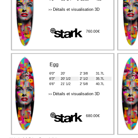
Détails et visualisation 3D
>>
760.00€
Egg
6'0''
20'
2' 3/8
31.7L
6'3''
20' 1/2
2' 1/2
35.7L
6'6''
21' 1/2
2' 5/8
40.7L
Détails et visualisation 3D
>>
680.00€