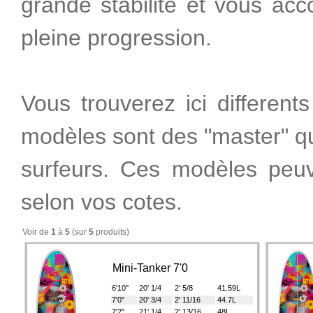
grande stabilité et vous a
pleine progression.
Vous trouverez ici differen
modèles sont des "master" qu
surfeurs. Ces modèles peuve
selon vos cotes.
Voir de
1
à
5
(sur
5
produits)
Mini-Tanker 7'0
6'10''
20' 1/4
2' 5/8
41.59L
7'0''
20' 3/4
2' 11/16
44.7L
7'2''
21' 1/4
2' 13/16
48L