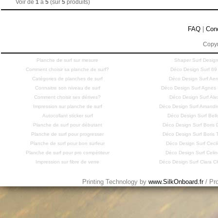
Voir de
1
à
5
(sur
5
produits)
FAQ
|
Con
Copyr
Planche de surf sur mesure
Shaper Surf Design
Comment choisir sa planche de surf?
Déco Design Surf 69
Catégories de planches de surf
Déco Design Surf Aero
Connaitre son niveau de surf
Déco Design Surf Agne
Comment choisir ses dérives?
Déco Design Surf Ale
Impression sur planche de surf
Déco Design Surf Amandi
Autocollant sticker surf
Déco Design Surf Bell
Planche de surf pour débutant
Déco Design Surf Bori
Planche de surf pour progresser
Déco Design Surf Bori
Planche de surf pour bon surfeur
Déco Design Surf Cecil
Planche de surf pour pro compétiteur
Déco Design Surf Celi
Impression sur fibre de verre
Déco Design Surf Clara
Printing Technology by
www.SilkOnboard.fr
/ Pr