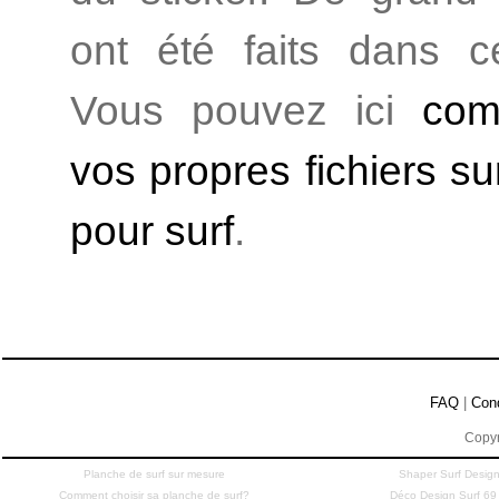
ont été faits dans c
Vous pouvez ici
com
vos propres fichiers su
pour surf
.
FAQ
|
Con
Copyr
Planche de surf sur mesure
Shaper Surf Design
Comment choisir sa planche de surf?
Déco Design Surf 69