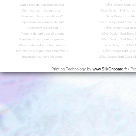
Catégories de planches de surf
Déco Design Surf Aero
Connaitre son niveau de surf
Déco Design Surf Agne
Comment choisir ses dérives?
Déco Design Surf Ale
Impression sur planche de surf
Déco Design Surf Amandi
Autocollant sticker surf
Déco Design Surf Bell
Planche de surf pour débutant
Déco Design Surf Bori
Planche de surf pour progresser
Déco Design Surf Bori
Planche de surf pour bon surfeur
Déco Design Surf Cecil
Planche de surf pour pro compétiteur
Déco Design Surf Celi
Impression sur fibre de verre
Déco Design Surf Clara
Printing Technology by
www.SilkOnboard.fr
/ Pr