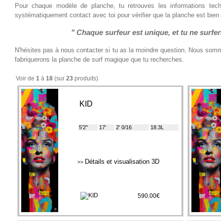
Pour chaque modèle de planche, tu retrouves les informations tec
systématiquement contact avec toi pour vérifier que la planche est bien 
" Chaque surfeur est unique, et tu ne surfe
N'hésites pas à nous contacter si tu as la moindre question. Nous somm
fabriquerons la planche de surf magique que tu recherches.
Voir de
1
à
18
(sur
23
produits)
KID
5'2''
17'
2' 0/16
18.3L
Détails et visualisation 3D
>>
590.00€