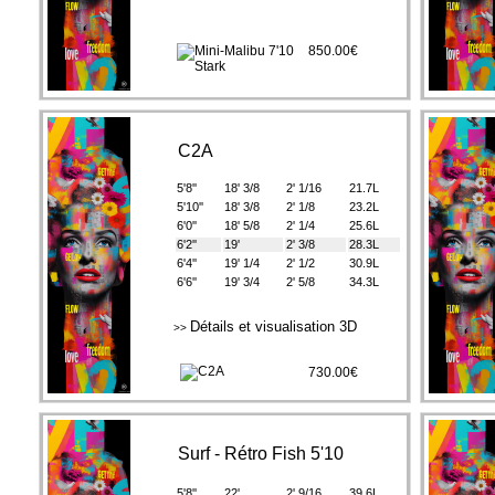
850.00€
C2A
5'8''
18' 3/8
2' 1/16
21.7L
5'10''
18' 3/8
2' 1/8
23.2L
6'0''
18' 5/8
2' 1/4
25.6L
6'2''
19'
2' 3/8
28.3L
6'4''
19' 1/4
2' 1/2
30.9L
6'6''
19' 3/4
2' 5/8
34.3L
Détails et visualisation 3D
>>
730.00€
Surf - Rétro Fish 5'10
5'8''
22'
2' 9/16
39.6L