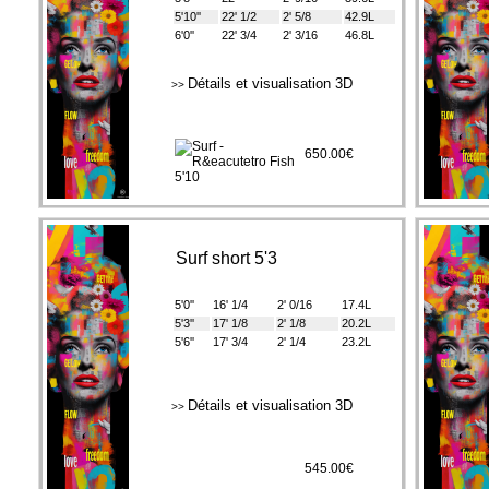
5'10''
22' 1/2
2' 5/8
42.9L
6'0''
22' 3/4
2' 3/16
46.8L
Détails et visualisation 3D
>>
650.00€
Surf short 5'3
5'0''
16' 1/4
2' 0/16
17.4L
5'3''
17' 1/8
2' 1/8
20.2L
5'6''
17' 3/4
2' 1/4
23.2L
Détails et visualisation 3D
>>
545.00€