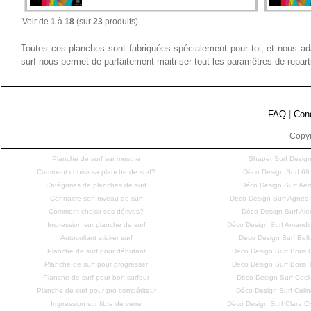
Voir de
1
à
18
(sur
23
produits)
Toutes ces planches sont fabriquées spécialement pour toi, et nous ad
surf nous permet de parfaitement maitriser tout les paramêtres de repar
FAQ
|
Con
Copyr
Planche de surf sur mesure
Shaper Surf Design
Comment choisir sa planche de surf?
Déco Design Surf 69
Catégories de planches de surf
Déco Design Surf Aero
Connaitre son niveau de surf
Déco Design Surf Agne
Comment choisir ses dérives?
Déco Design Surf Ale
Impression sur planche de surf
Déco Design Surf Amandi
Autocollant sticker surf
Déco Design Surf Bell
Planche de surf pour débutant
Déco Design Surf Bori
Planche de surf pour progresser
Déco Design Surf Bori
Planche de surf pour bon surfeur
Déco Design Surf Cecil
Planche de surf pour pro compétiteur
Déco Design Surf Celi
Impression sur fibre de verre
Déco Design Surf Clara