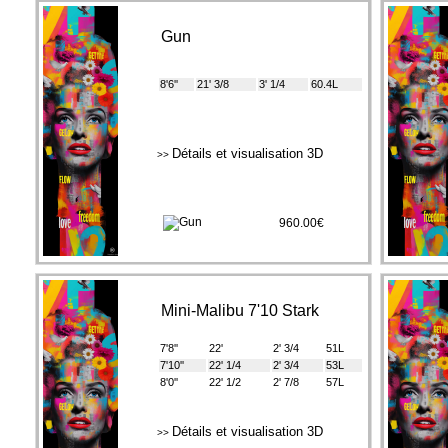
Gun
8'6''
21' 3/8
3' 1/4
60.4L
Détails et visualisation 3D
>>
960.00€
Mini-Malibu 7'10 Stark
7'8''
22'
2' 3/4
51L
7'10''
22' 1/4
2' 3/4
53L
8'0''
22' 1/2
2' 7/8
57L
Détails et visualisation 3D
>>