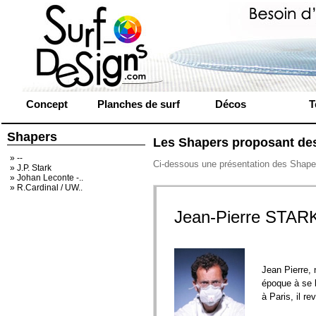
Concept
Planches de surf
Décos
T
Shapers
Les Shapers proposant de
» --
Ci-dessous une présentation des Shaper
» J.P. Stark
» Johan Leconte -..
» R.Cardinal / UW..
Jean-Pierre STAR
Jean Pierre,
époque à se b
à Paris, il re