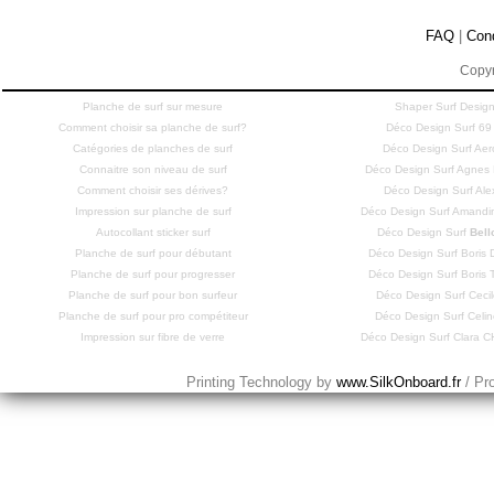
FAQ
|
Con
Copyr
Planche de surf sur mesure
Shaper Surf Design
Comment choisir sa planche de surf?
Déco Design Surf 69
Catégories de planches de surf
Déco Design Surf Aero
Connaitre son niveau de surf
Déco Design Surf Agne
Comment choisir ses dérives?
Déco Design Surf Ale
Impression sur planche de surf
Déco Design Surf Amandi
Autocollant sticker surf
Déco Design Surf
Bell
Planche de surf pour débutant
Déco Design Surf Bori
Planche de surf pour progresser
Déco Design Surf Bori
Planche de surf pour bon surfeur
Déco Design Surf Cecil
Planche de surf pour pro compétiteur
Déco Design Surf Celi
Impression sur fibre de verre
Déco Design Surf Clara
Printing Technology by
www.SilkOnboard.fr
/ Pr