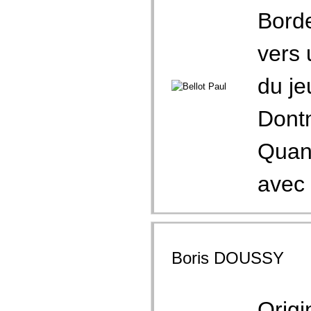
Borde
vers 
du je
Dontn
Quant
avec 
Boris DOUSSY
Origi