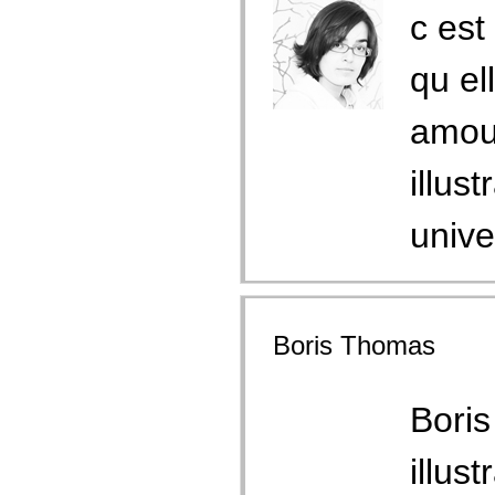
c es
qu el
amou
illus
unive
Boris Thomas
Boris
illus