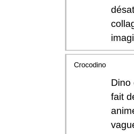
désat
colla
imagi
Crocodino
Dino 
fait 
animé
vague