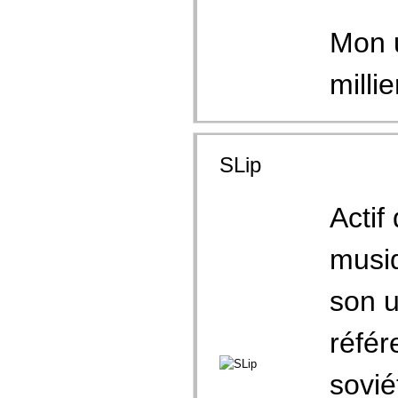
Mon u
millie
SLip
Actif
musiq
son u
référ
sovié