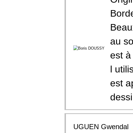
Borde
Beaux
au so
est à
l uti
est a
dessin
UGUEN Gwendal