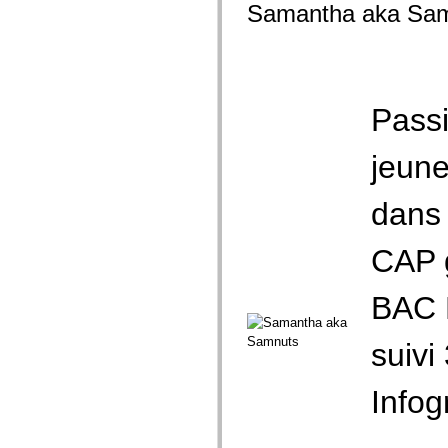
Samantha aka Sa
Passi
jeune
dans 
CAP g
BAC P
suivi
Infog