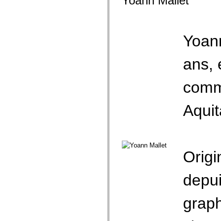
Yoann Mallet
Yoann
ans, 
commu
Aquit
Origi
depui
graph