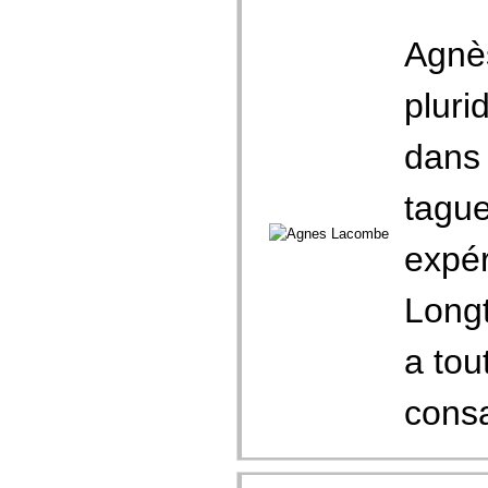
Agnè
pluri
dans 
tague
expér
Longt
a to
consa