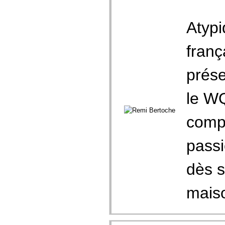
Atypi
franç
prése
le WQ
compé
passi
dès s
maiso