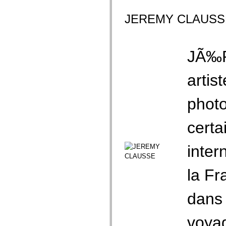
JEREMY CLAUSS
JÃ‰
artis
photo
certa
inter
la Fr
dans 
voyag