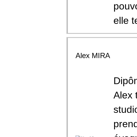
pouvo
elle t
Alex MIRA
Dipô
Alex 
studi
prend