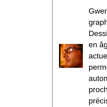
Gwend
graph
Dessi
en âg
actue
perme
autom
proch
préci