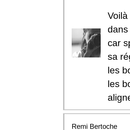
Voilà
dans 
car s
sa ré
les b
les b
align
Remi Bertoche