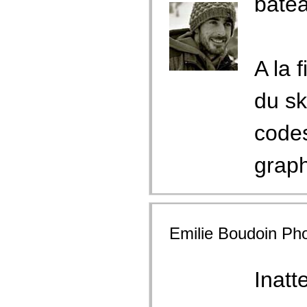
batea
A la 
du sk
codes
graph
Emilie Boudoin Ph
Inatt