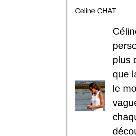
Celine CHAT
Célin
pers
plus 
que l
le mo
vague
chaqu
déco