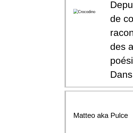
Depui
de co
racon
des a
poési
Dans 
Matteo aka Pulce