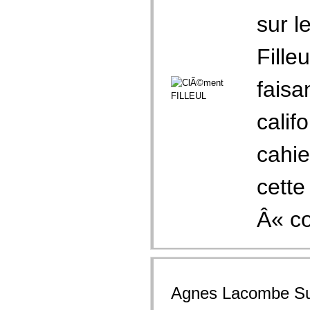
sur l
Fille
faisa
calif
cahie
cette
Â« co
Agnes Lacombe Sur