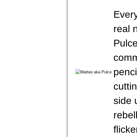
Ever
real 
Pulce
commu
penci
cutti
side 
rebel
flicke