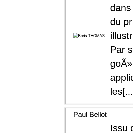
dans 
du pr
illus
Par s
goÃ»t
appli
les[...
Paul Bellot
Issu 