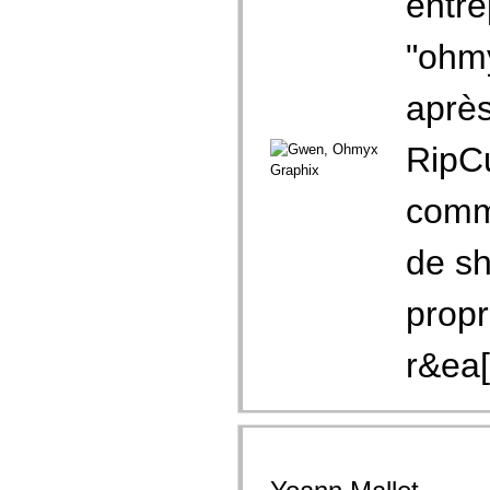
entre
"ohmy
après
RipCu
comme
de sh
propr
r&ea[.