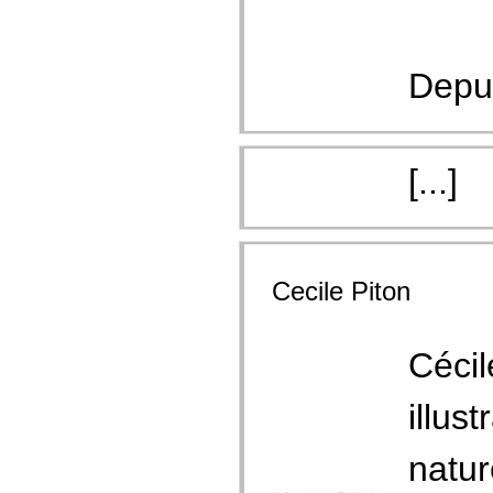
Depui
[...]
Cecile Piton
Cécil
illus
natur