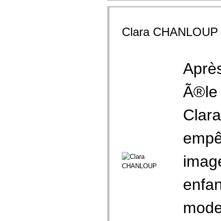
Clara CHANLOUP
Après
Ã®le 
Clara
empêc
imag
enfan
moder