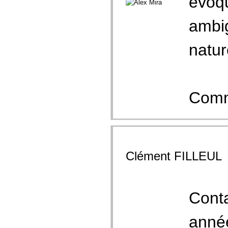
évoqu
ambig
natur
Comme
Clément FILLEUL
Cont
année