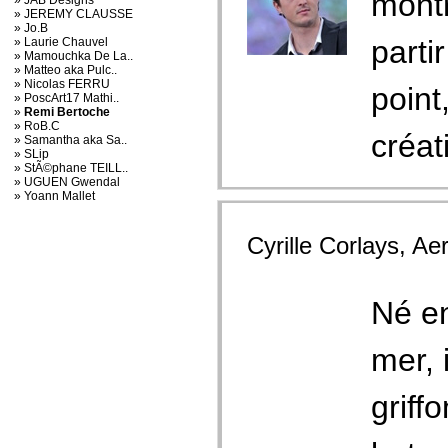
montr
» JAB Designs
» JEREMY CLAUSSE
» Jo.B
parti
» Laurie Chauvel
» Mamouchka De La..
» Matteo aka Pulc..
» Nicolas FERRU
point
» PoscArt17 Mathi..
»
Remi Bertoche
» RoB.C
créati
» Samantha aka Sa..
» SLip
» StÃ©phane TEILL..
» UGUEN Gwendal
» Yoann Mallet
Cyrille Corlays, Aer
Né en
mer, 
griff