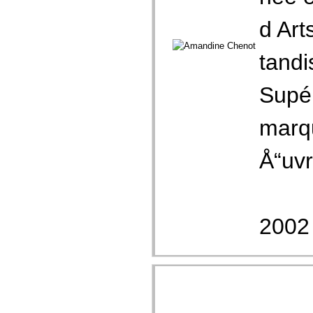
d Art
tandi
Supér
marqu
Å“uvr
2002 [