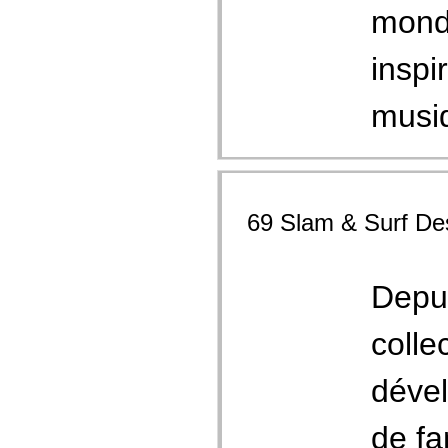
monde
inspi
musiq
69 Slam & Surf De
Depui
colle
dével
de fa