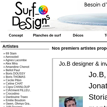
Concept
Planches de surf
Décos
T
Artistes
Nos premiers artistes prop
» 69 Slam
» Aerosoleil
» Agnes Lacombe
Jo.B designer & in
» Alex Mira
» Amandine Chenot
» Bellot Paul
Jo.B
» Boris DOUSSY
» Boris THOMAS
» Cecile Piton
Jonat
» Celine CHAT
» Clara CHANLOUP
» ClÃ©ment FILLEU..
» Crocodino
Stori
» Dardouine Traex
» Emilie Boudoin
» Gwen, Ohmyx Gra..