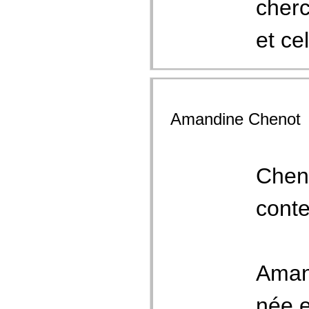
cherc
et cel
Amandine Chenot
Cheno
cont
Amand
née e