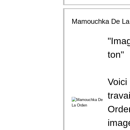
Mamouchka De La
"Imag
ton"
Voici
trava
Orden
image