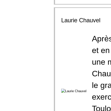
Laurie Chauvel
Aprè
et en
une 
Chauv
le gr
exerc
Toulo