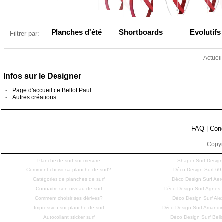
Planches d'été
Shortboards
Evolutifs
Filtrer par:
Actuel
Infos sur le Designer
-
Page d'accueil de Bellot Paul
-
Autres créations
FAQ
|
Con
Copyr
Planche de surf sur mesure
Shaper Surf Design
Comment choisir sa planche de surf?
Déco Design Surf 69
Catégories de planches de surf
Déco Design Surf Aero
Connaitre son niveau de surf
Déco Design Surf Agne
Comment choisir ses dérives?
Déco Design Surf Ale
Impression sur planche de surf
Déco Design Surf Amandi
Autocollant sticker surf
Déco Design Surf Bell