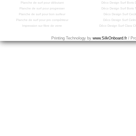
Planche de surf pour débutant
Déco Design Surf Bori
Planche de surf pour progresser
Déco Design Surf Bori
Planche de surf pour bon surfeur
Déco Design Surf Cecil
Planche de surf pour pro compétiteur
Déco Design Surf Celi
Impression sur fibre de verre
Déco Design Surf Clara
Printing Technology by
www.SilkOnboard.fr
/ Pr