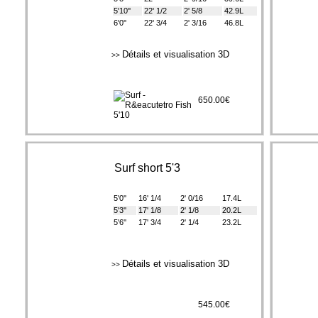
5'10''
22' 1/2
2' 5/8
42.9L
6'0''
22' 3/4
2' 3/16
46.8L
Détails et visualisation 3D
>>
650.00€
Surf short 5'3
5'0''
16' 1/4
2' 0/16
17.4L
5'3''
17' 1/8
2' 1/8
20.2L
5'6''
17' 3/4
2' 1/4
23.2L
Détails et visualisation 3D
>>
545.00€