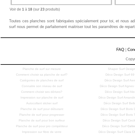
Voir de
1
à
18
(sur
23
produits)
Toutes ces planches sont fabriquées spécialement pour toi, et nous ad
surf nous permet de parfaitement maitriser tout les paramêtres de repar
FAQ
|
Con
Copyr
Planche de surf sur mesure
Shaper Surf Design
Comment choisir sa planche de surf?
Déco Design Surf 69
Catégories de planches de surf
Déco Design Surf Aero
Connaitre son niveau de surf
Déco Design Surf Agne
Comment choisir ses dérives?
Déco Design Surf Ale
Impression sur planche de surf
Déco Design Surf Amandi
Autocollant sticker surf
Déco Design Surf Bell
Planche de surf pour débutant
Déco Design Surf Bori
Planche de surf pour progresser
Déco Design Surf Bori
Planche de surf pour bon surfeur
Déco Design Surf Cecil
Planche de surf pour pro compétiteur
Déco Design Surf
Celi
Impression sur fibre de verre
Déco Design Surf Clara