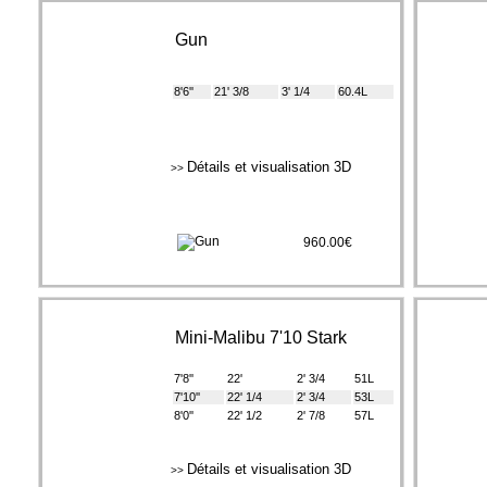
Gun
8'6''
21' 3/8
3' 1/4
60.4L
Détails et visualisation 3D
>>
960.00€
Mini-Malibu 7'10 Stark
7'8''
22'
2' 3/4
51L
7'10''
22' 1/4
2' 3/4
53L
8'0''
22' 1/2
2' 7/8
57L
Détails et visualisation 3D
>>