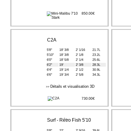
850.00€
C2A
5'8''
18' 3/8
2' 1/16
21.7L
5'10''
18' 3/8
2' 1/8
23.2L
6'0''
18' 5/8
2' 1/4
25.6L
6'2''
19'
2' 3/8
28.3L
6'4''
19' 1/4
2' 1/2
30.9L
6'6''
19' 3/4
2' 5/8
34.3L
Détails et visualisation 3D
>>
730.00€
Surf - Rétro Fish 5'10
5'8''
22'
2' 9/16
39.6L