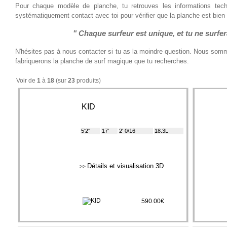
Pour chaque modèle de planche, tu retrouves les informations tec
systématiquement contact avec toi pour vérifier que la planche est bien 
" Chaque surfeur est unique, et tu ne surfe
N'hésites pas à nous contacter si tu as la moindre question. Nous somm
fabriquerons la planche de surf magique que tu recherches.
Voir de
1
à
18
(sur
23
produits)
KID
5'2''
17'
2' 0/16
18.3L
Détails et visualisation 3D
>>
590.00€