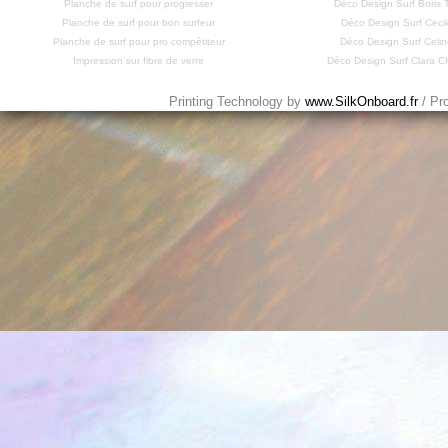
Planche de surf pour progresser
Déco Design Surf Bori
Planche de surf pour bon surfeur
Déco Design Surf Cecil
Planche de surf pour pro compétiteur
Déco Design Surf Celi
Impression sur fibre de verre
Déco Design Surf Clara
Printing Technology by
www.SilkOnboard.fr
/ Pr