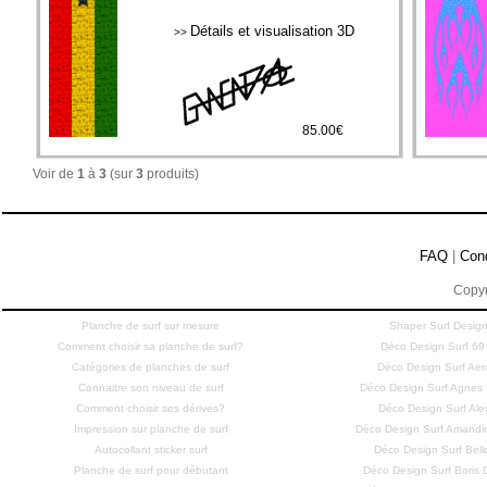
Détails et visualisation 3D
>>
85.00€
Voir de
1
à
3
(sur
3
produits)
FAQ
|
Con
Copyr
Planche de surf sur mesure
Shaper Surf Design
Comment choisir sa planche de surf?
Déco Design Surf 69
Catégories de planches de surf
Déco Design Surf Aero
Connaitre son niveau de surf
Déco Design Surf Agne
Comment choisir ses dérives?
Déco Design Surf Ale
Impression sur planche de surf
Déco Design Surf Amandi
Autocollant sticker surf
Déco Design Surf Bell
Planche de surf pour débutant
Déco Design Surf Bori