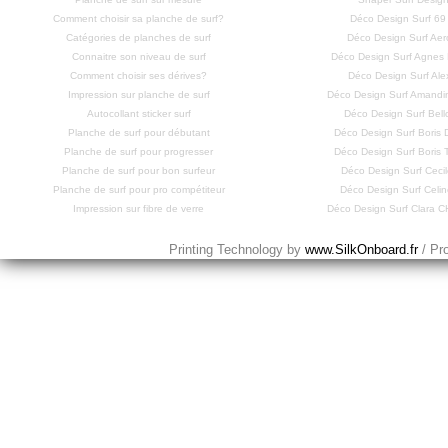
Comment choisir sa planche de surf?
Déco Design Surf 69
Catégories de planches de surf
Déco Design Surf Aero
Connaitre son niveau de surf
Déco Design Surf Agne
Comment choisir ses dérives?
Déco Design Surf Ale
Impression sur planche de surf
Déco Design Surf Amandi
Autocollant sticker surf
Déco Design Surf Bell
Planche de surf pour débutant
Déco Design Surf Bori
Planche de surf pour progresser
Déco Design Surf Bori
Planche de surf pour bon surfeur
Déco Design Surf Cecil
Planche de surf pour pro compétiteur
Déco Design Surf Celi
Impression sur fibre de verre
Déco Design Surf Clara
Printing Technology by
www.SilkOnboard.fr
/ Pr