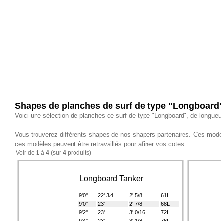
Shapes de planches de surf de type "Longboard
Voici une sélection de planches de surf de type "Longboard", de longu
Vous trouverez différents shapes de nos shapers partenaires. Ces modèl
ces modèles peuvent être retravaillés pour afiner vos cotes.
Voir de
1
à
4
(sur
4
produits)
Longboard Tanker
9'0''
22' 3/4
2' 5/8
61L
9'0''
23'
2' 7/8
68L
9'2''
23'
3' 0/16
72L
9'4''
23'
3' 1/8
76L