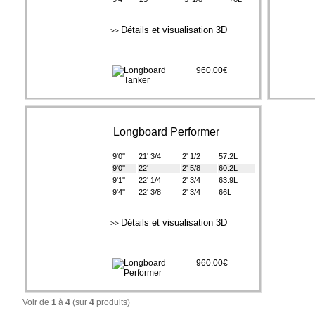
Détails et visualisation 3D
>>
960.00€
Longboard Performer
9'0''
21' 3/4
2' 1/2
57.2L
9'0''
22'
2' 5/8
60.2L
9'1''
22' 1/4
2' 3/4
63.9L
9'4''
22' 3/8
2' 3/4
66L
Détails et visualisation 3D
>>
960.00€
Voir de
1
à
4
(sur
4
produits)