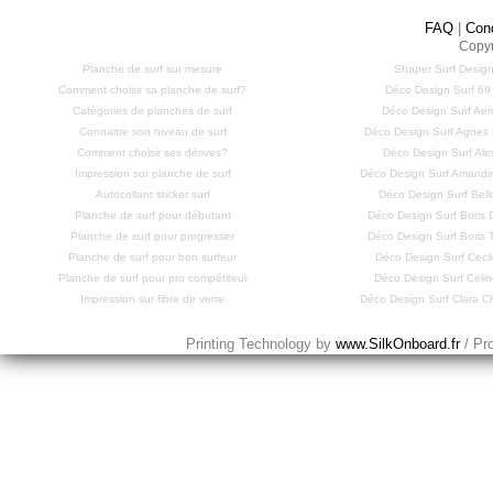
FAQ
|
Con
Copyr
Planche de surf sur mesure
Shaper Surf Design
Comment choisir sa planche de surf?
Déco Design Surf 69
Catégories de planches de surf
Déco Design Surf Aero
Connaitre son niveau de surf
Déco Design Surf Agne
Comment choisir ses dérives?
Déco Design Surf Ale
Impression sur planche de surf
Déco Design Surf Amandi
Autocollant sticker surf
Déco Design Surf Bell
Planche de surf pour débutant
Déco Design Surf Bori
Planche de surf pour progresser
Déco Design Surf Bori
Planche de surf pour bon surfeur
Déco Design Surf Cecil
Planche de surf pour pro compétiteur
Déco Design Surf Celi
Impression sur fibre de verre
Déco Design Surf Clara
Printing Technology by
www.SilkOnboard.fr
/ Pr