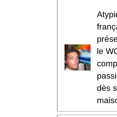
Atypi
franç
prése
le WQ
compé
passi
dès s
maiso