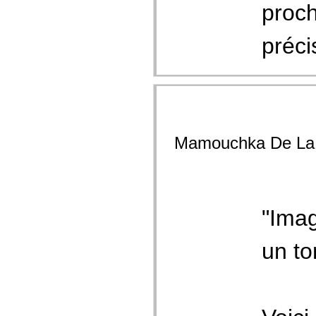
proch
préci
Mamouchka De La
"Imag
un to