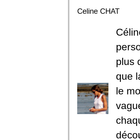
Celine CHAT
Célin
pers
plus 
que l
le mo
vague
chaqu
déco