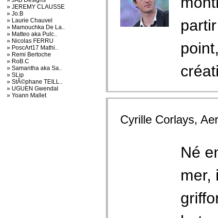
montr
» JAB Designs
» JEREMY CLAUSSE
» Jo.B
parti
» Laurie Chauvel
» Mamouchka De La..
» Matteo aka Pulc..
» Nicolas FERRU
point
» PoscArt17 Mathi..
» Remi Bertoche
» RoB.C
créati
» Samantha aka Sa..
» SLip
» StÃ©phane TEILL..
» UGUEN Gwendal
» Yoann Mallet
Cyrille Corlays, Aer
Né en
mer, 
griff