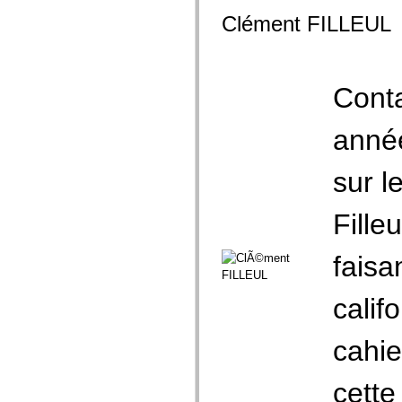
Clément FILLEUL
Cont
année
sur l
Fille
faisa
calif
cahie
cette