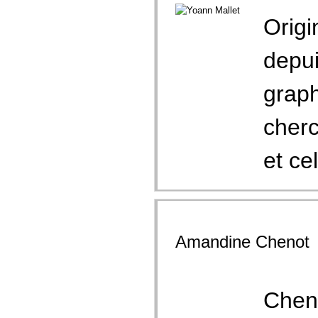
Origi
depui
graph
cherc
et cel
Amandine Chenot
Cheno