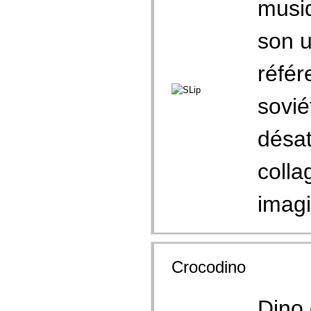
musiq
son u
référ
sovié
désat
colla
imagi
Crocodino
Dino 