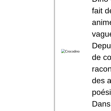
fait 
animé
vague
Depui
de co
racon
des a
poési
Dans 