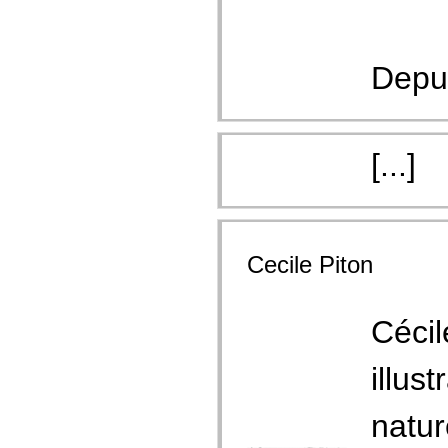
Depui
[...]
Cecile Piton
Cécil
illus
natur