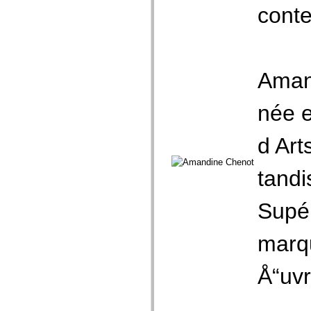
cont
Amand
née e
d Art
tandi
Supér
marqu
Å“uvr