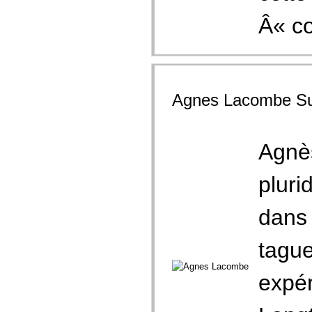
Â« co
Agnes Lacombe Sur
Agnè
pluri
dans 
tague
expér