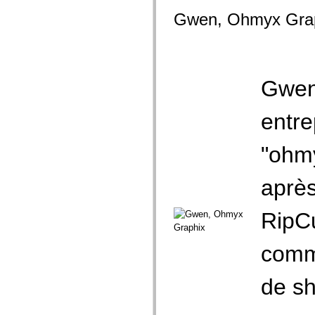
Gwen, Ohmyx Gra
Gwen
entre
"ohmy
après
RipCu
comme
de sh