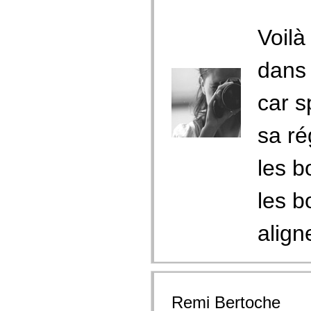
Voilà
dans 
car s
sa ré
les b
les b
align
Remi Bertoche