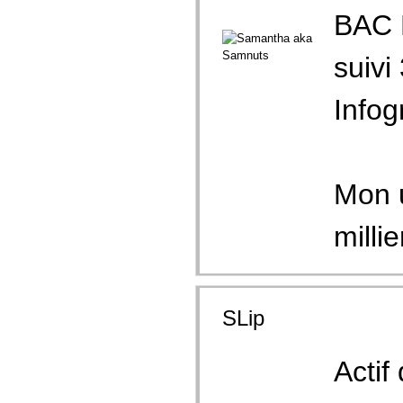
BAC P
suivi
Infog
Mon u
millie
SLip
Actif