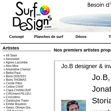
Concept
Planches de surf
Décos
T
Artistes
Nos premiers artistes prop
» 69 Slam
» Aerosoleil
» Agnes Lacombe
Jo.B designer & in
» Alex Mira
» Amandine Chenot
» Bellot Paul
Jo.B
» Boris DOUSSY
» Boris THOMAS
» Cecile Piton
Jonat
» Celine CHAT
» Clara CHANLOUP
» ClÃ©ment FILLEU..
» Crocodino
Stori
» Dardouine Traex
» Emilie Boudoin
» Gwen, Ohmyx Gra..