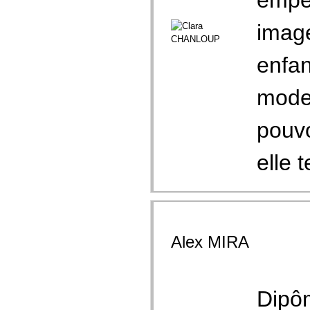
empêc
imag
enfan
moder
pouvo
elle t
Alex MIRA
Dipô