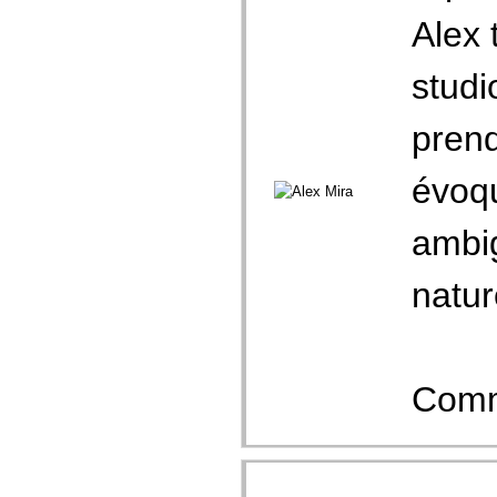
Alex 
studi
prend
évoqu
ambig
natur
Comme