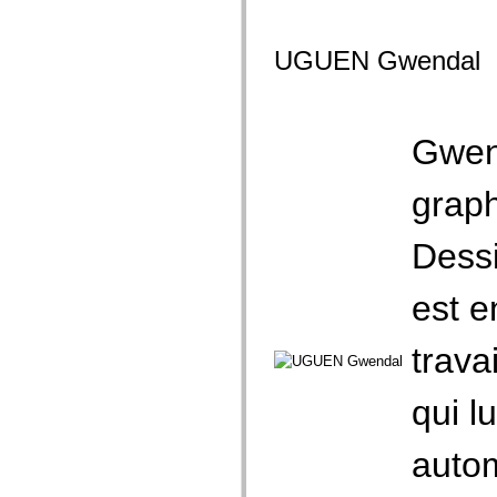
UGUEN Gwendal
Gwend
graph
Dessi
est e
trava
qui l
autom