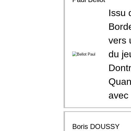
Issu 
Borde
vers 
du je
Dontn
Quant
avec 
Boris DOUSSY