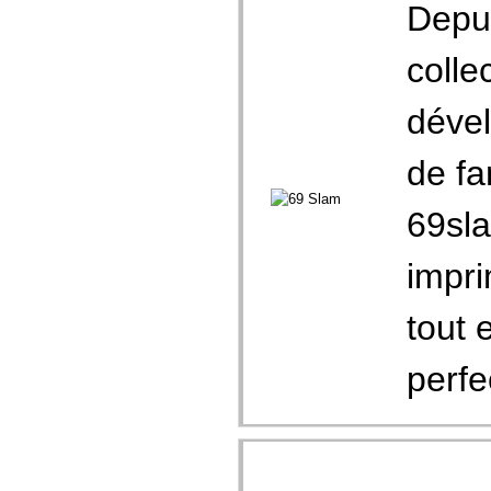
Depui
colle
dével
de fa
69sla
impri
tout 
perfe