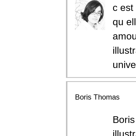
c es
qu el
amou
illus
unive
Boris Thomas
Boris
illus