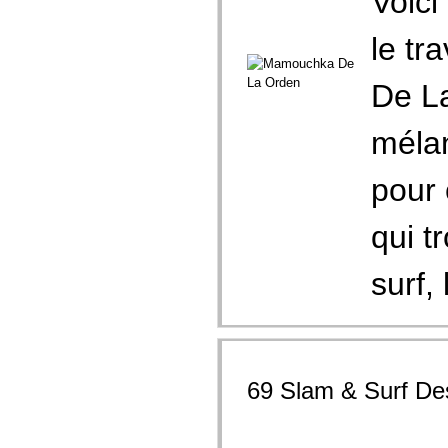
Voici
le tr
De La
méla
pour 
qui t
surf,
69 Slam & Surf De