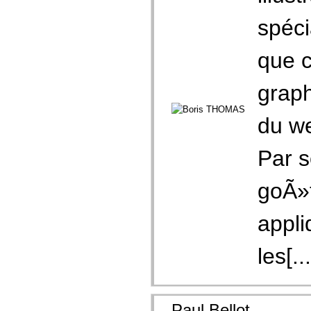
spéci
que c
graph
du w
Par s
goÃ»t
appli
les[...
Paul Bellot