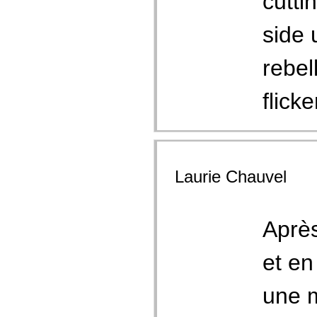
cutti
side 
rebel
flicke
Laurie Chauvel
Aprè
et en
une 