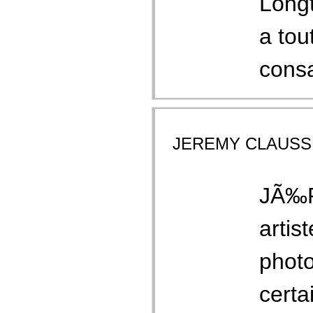
Longt
a to
consa
JEREMY CLAUSS
JÃ‰
artis
photo
certa