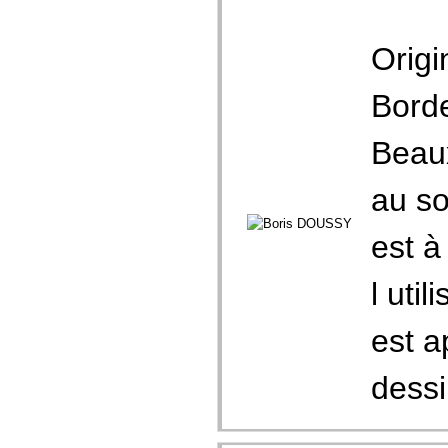
Origi
Borde
Beaux
au so
est à
l uti
est a
dessin