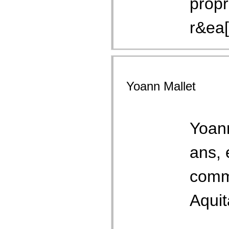
propr
r&ea[.
Yoann Mallet
Yoann
ans, 
commu
Aquit