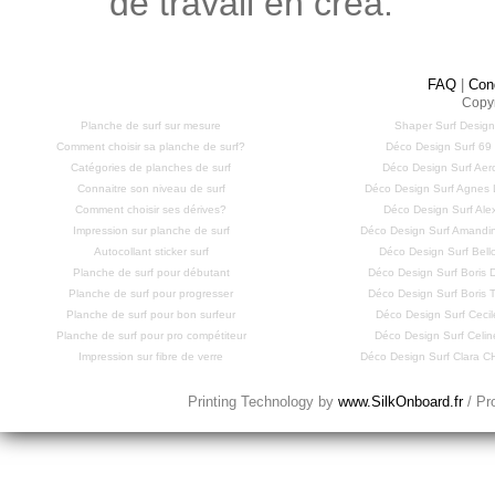
de travail en créa.
FAQ
|
Con
Copy
Planche de surf sur mesure
Shaper Surf Design
Comment choisir sa planche de surf?
Déco Design Surf 69
Catégories de planches de surf
Déco Design Surf Aero
Connaitre son niveau de surf
Déco Design Surf Agnes
Comment choisir ses dérives?
Déco Design Surf Ale
Impression sur planche de surf
Déco Design Surf Amandi
Autocollant sticker surf
Déco Design Surf Bell
Planche de surf pour débutant
Déco Design Surf Bori
Planche de surf pour progresser
Déco Design Surf Bori
Planche de surf pour bon surfeur
Déco Design Surf Cecil
Planche de surf pour pro compétiteur
Déco Design Surf Celi
Impression sur fibre de verre
Déco Design Surf Clara
Printing Technology by
www.SilkOnboard.fr
/ Pr