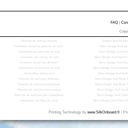
FAQ
|
Con
Copy
Planche de surf sur mesure
Shaper Surf Design
Comment choisir sa planche de surf?
Déco Design Surf 69
Catégories de planches de surf
Déco Design Surf Aero
Connaitre son niveau de surf
Déco Design Surf Agnes
Comment choisir ses dérives?
Déco Design Surf Ale
Impression sur planche de surf
Déco Design Surf Amandi
Autocollant sticker surf
Déco Design Surf Bell
Planche de surf pour débutant
Déco Design Surf Bori
Planche de surf pour progresser
Déco Design Surf Bori
Planche de surf pour bon surfeur
Déco Design Surf Cecil
Planche de surf pour pro compétiteur
Déco Design Surf Celi
Impression sur fibre de verre
Déco Design Surf Clara
Printing Technology by
www.SilkOnboard.fr
/ Pr