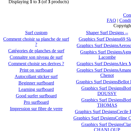
Displaying
1
to
3
(of
3
products)
Con
FAQ
|
Condi
Copyrigh
Surf custom
Shaper Surf Designs --
Comment choisir sa planche de surf
Graphics Surf Designs69 S
?
Graphics Surf DesignsAeroso
Catégories de planches de surf
Graphics Surf DesignsAgn
Connaitre son niveau de surf
Lacombe
Comment choisir ses derives ?
Graphics Surf DesignsAlex 
Print on surfboard
Graphics Surf DesignsAman
Chenot
Autocollant sticker surf
Graphics Surf DesignsBellot 
Beginner surfboard
Graphics Surf DesignsBori
Learning surfboard
DOUSSY
Good surfer surfboard
Graphics Surf DesignsBori
Pro surfboard
THOMAS
Impression sur fibre de verre
Graphics Surf DesignsCecile 
Graphics Surf DesignsCeline
Graphics Surf DesignsClar
CHANLOUP