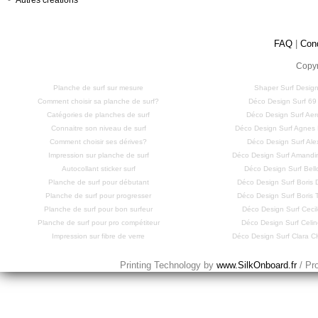
-
Autres créations
FAQ
|
Con
Copyr
Planche de surf sur mesure
Shaper Surf Design
Comment choisir sa planche de surf?
Déco Design Surf 69
Catégories de planches de surf
Déco Design Surf Aero
Connaitre son niveau de surf
Déco Design Surf Agne
Comment choisir ses dérives?
Déco Design Surf Ale
Impression sur planche de surf
Déco Design Surf Amandi
Autocollant sticker surf
Déco Design Surf Bell
Planche de surf pour débutant
Déco Design Surf Bori
Planche de surf pour progresser
Déco Design Surf Bori
Planche de surf pour bon surfeur
Déco Design Surf Cecil
Planche de surf pour pro compétiteur
Déco Design Surf Celi
Impression sur fibre de verre
Déco Design Surf Clara
Printing Technology by
www.SilkOnboard.fr
/ Pr