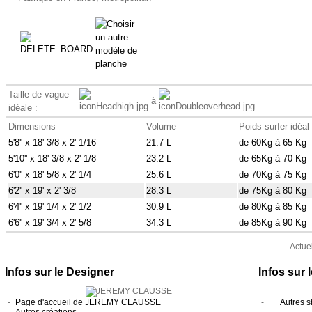
Taille de vague
N
à
idéale :
Dimensions
Volume
Poids surfer idéal (
5'8'' x 18' 3/8 x 2' 1/16
21.7 L
de 60Kg à 65 Kg
5'10'' x 18' 3/8 x 2' 1/8
23.2 L
de 65Kg à 70 Kg
6'0'' x 18' 5/8 x 2' 1/4
25.6 L
de 70Kg à 75 Kg
6'2'' x 19' x 2' 3/8
28.3 L
de 75Kg à 80 Kg
6'4'' x 19' 1/4 x 2' 1/2
30.9 L
de 80Kg à 85 Kg
6'6'' x 19' 3/4 x 2' 5/8
34.3 L
de 85Kg à 90 Kg
Actue
Infos sur le Designer
Infos sur 
-
Page d'accueil de JEREMY CLAUSSE
-
Autres 