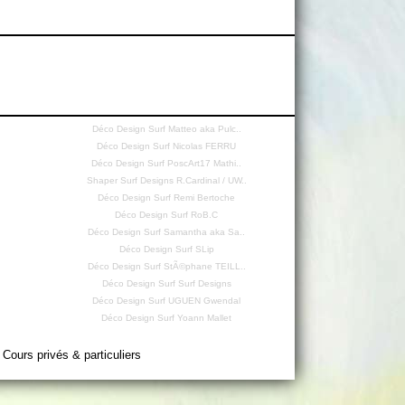
Déco Design Surf Matteo aka Pulc..
Déco Design Surf Nicolas FERRU
Déco Design Surf PoscArt17 Mathi..
Shaper Surf Designs R.Cardinal / UW..
Déco Design Surf Remi Bertoche
Déco Design Surf RoB.C
Déco Design Surf Samantha aka Sa..
Déco Design Surf SLip
Déco Design Surf StÃ©phane TEILL..
.
Déco Design Surf Surf Designs
Déco Design Surf UGUEN Gwendal
Déco Design Surf Yoann Mallet
 Cours privés & particuliers