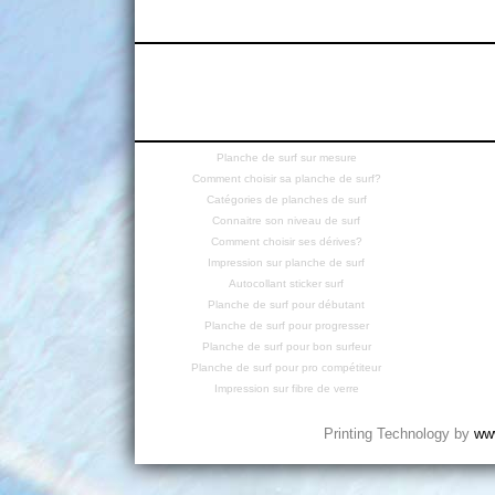
Planche de surf sur mesure
Comment choisir sa planche de surf?
Catégories de planches de surf
Connaitre son niveau de surf
Comment choisir ses dérives?
Impression sur planche de surf
Autocollant sticker surf
Planche de surf pour débutant
Planche de surf pour progresser
Planche de surf pour bon surfeur
Planche de surf pour pro compétiteur
Impression sur fibre de verre
Printing Technology by
www