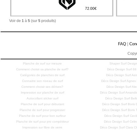
72.00€
Voir de
1
à
5
(sur
5
produits)
FAQ
|
Con
Copyr
Planche de surf sur mesure
Shaper Surf Design
Comment choisir sa planche de surf?
Déco Design Surf 69
Catégories de planches de surf
Déco Design Surf Aero
Connaitre son niveau de surf
Déco Design Surf Agne
Comment choisir ses dérives?
Déco Design Surf Ale
Impression sur planche de surf
Déco Design Surf Amandi
Autocollant sticker surf
Déco Design Surf Bell
Planche de surf pour débutant
Déco Design Surf Bori
Planche de surf pour progresser
Déco Design Surf Bori
Planche de surf pour bon surfeur
Déco Design Surf Cecil
Planche de surf pour pro compétiteur
Déco Design Surf Celi
Impression sur fibre de verre
Déco Design Surf Clara